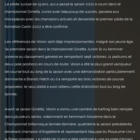
Le pilote suisse de 15 ans, qui a passé la saison 2021 à courir dans le
championnat Ginetta Junior avec beaucoup de succès, passera aux
monoplaces avec les champions actuels et deviendra le premier pilote de la
formation Carlin 2022 à être confirmé.
Les références de Voisin sont déjà impressionnantes, malgré son jeune âge.
Sa première saison dans le championnat Ginetta Junior l’a vu terminer
sixième au classement général en remportant sept victoires, 11 podiums et
deux pole positions en cours de route. Voisin a été le plus grand vainqueur
de course tout au long de la saison avec une démonstration particulièrement
dominante à Brands Hatch où il a remporté les trois victoires de course
proposées; le seul pilote à avoir obtenu cette distinction tout au long de
l’année.
Avant sa saison Ginetta, Voisin a connu une carrière de karting bien remplie
dans plusieurs séries, notamment en terminant troisième dans le
Championnat britannique l’année dernière, quatrième la saison précédente,
devenant champion d’Angleterre et représentant l’équipe du Royaume-Uni à
la finale mondiale. Le pilote de 15 ans a déjà participé à une journée d’essais