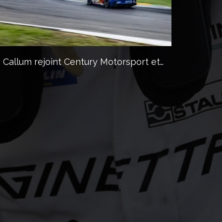
llum rejoint Century Motorsport et…
Asian Le M